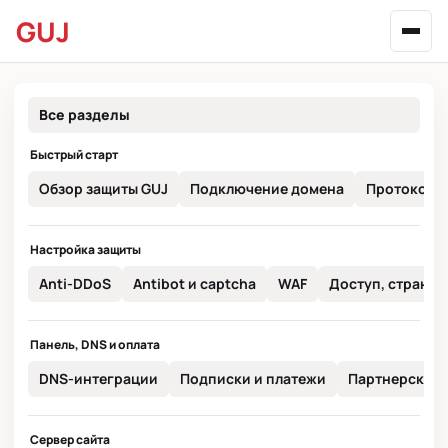
GUJ
Все разделы
Быстрый старт
Обзор защиты GUJ
Подключение домена
Протокол п
Настройка защиты
Anti-DDoS
Antibot и captcha
WAF
Доступ, страны и
Панель, DNS и оплата
DNS-интеграции
Подписки и платежи
Партнерская 
Сервер сайта