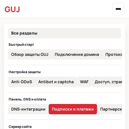
GUJ
Все разделы
Быстрый старт
Обзор защиты GUJ
Подключение домена
Протокол п
Настройка защиты
Anti-DDoS
Antibot и captcha
WAF
Доступ, страны и
Панель, DNS и оплата
DNS-интеграции
Подписки и платежи
Партнерская 
Сервер сайта