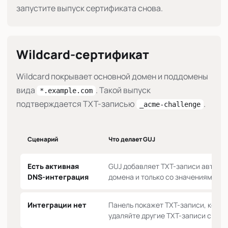
запустите выпуск сертификата снова.
Wildcard-сертификат
Wildcard покрывает основной домен и поддомены
вида
. Такой выпуск
*.example.com
подтверждается TXT-записью
.
_acme-challenge
Сценарий
Что делает GUJ
Есть активная
GUJ добавляет TXT-записи автомат
DNS-интеграция
домена и только со значениями те
Интеграции нет
Панель покажет TXT-записи, котор
удаляйте другие TXT-записи с тем