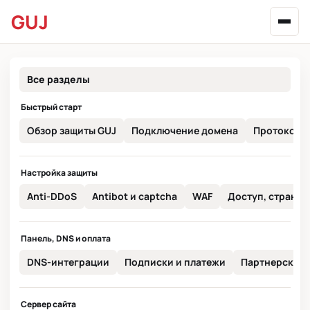
GUJ
Все разделы
Быстрый старт
Обзор защиты GUJ
Подключение домена
Протокол п
Настройка защиты
Anti-DDoS
Antibot и captcha
WAF
Доступ, страны и
Панель, DNS и оплата
DNS-интеграции
Подписки и платежи
Партнерская 
Сервер сайта